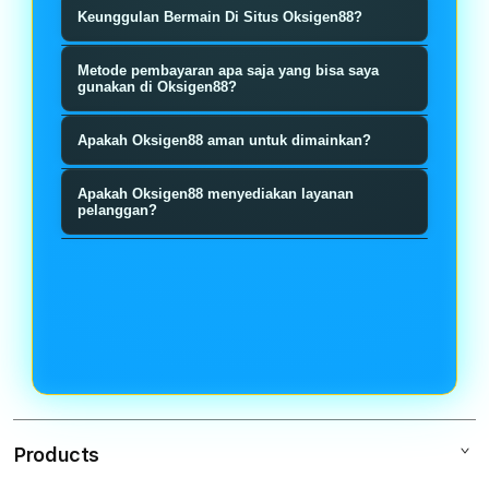
OKSIGEN88 membuat anda melihat
Keunggulan Bermain Di Situs Oksigen88?
bukti nyata member menang jutaan
Keunggulan yang membuat
rupiah demi meningkatkan rasa
Metode pembayaran apa saja yang bisa saya
Oksigen88 menjadi situs game online
gunakan di Oksigen88?
percaya diri anda dalam meraih
terbaik terletak pada RTP yang
kesuksesan di sini.
Oksigen88 menyediakan berbagai
Apakah Oksigen88 aman untuk dimainkan?
tinggi, memberikan peluang
metode pembayaran yang terpercaya
kemenangan lebih besar di setiap
Oksigen88 merupakan platform yang
dan aman. Seperti, Transfer bank, E-
Apakah Oksigen88 menyediakan layanan
putaran. Membuat pengalaman
sudah berlisensi dan beroperasi
pelanggan?
Wallet (Dana,OVO,GoPay,dan lain
bermain semakin seru dan juga
sesuai dengan peraturan yang
lain), Metode pembayaran lainnya
Iya sudah pasti, Oksigen88
menguntungkan.
berlaku dalam industri perjudian
seperti pulsa atau cryptocurrency,
mempunyai layanan pelanggan yang
online, sehingga aman untuk anda
Kartu kredit atau debit.
selalu siap membantu anda untuk
mainkan!.
menyelesaikan masalah apapun
selama 24/7.
Products