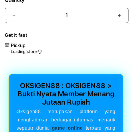
Quantity
Decrease
Incr
quantity
quant
for
for
Get it fast
OKSIGEN88
OKS
:
:
Pickup
OKSIGEN88
OKS
Loading store
>
>
Bukti
Bukti
Nyata
Nyat
Member
Mem
Menang
Men
OKSIGEN88 : OKSIGEN88 >
Jutaan
Juta
Rupiah
Rupi
Bukti Nyata Member Menang
Jutaan Rupiah
Oksigen88 merupakan platform yang
menghadirkan berbagai informasi menarik
seputar dunia
game online
terbaru yang