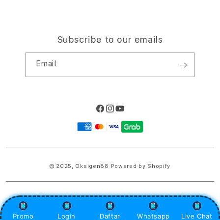
Subscribe to our emails
Email
Facebook
Instagram
YouTube
Payment
methods
© 2025,
Oksigen88
Powered by Shopify
PRICES INCLUDE 9% GST BUT EXCLUDE SHIPPING COSTS.
S
Promo
Login
Daftar
Whatsapp
Live Chat