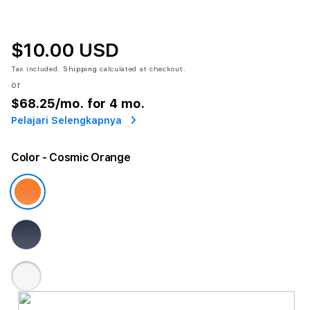
$10.00 USD
Tax included.
Shipping
calculated at checkout.
or
$68.25
/mo. for 4 mo.
Pelajari Selengkapnya
Color
- Cosmic Orange