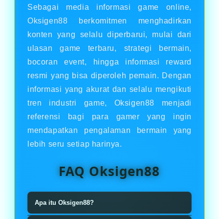
Sebagai media informasi game online,
Oksigen88 berkomitmen menghadirkan
konten yang selalu diperbarui, mulai dari
ulasan game terbaru, strategi bermain,
bocoran event, hingga informasi reward
resmi yang bisa diperoleh pemain. Dengan
informasi yang akurat dan selalu mengikuti
tren industri game, Oksigen88 menjadi
referensi bagi para gamer yang ingin
mendapatkan pengalaman bermain yang
lebih seru setiap harinya.
FAQ Oksigen88
Apa itu Oksigen88?