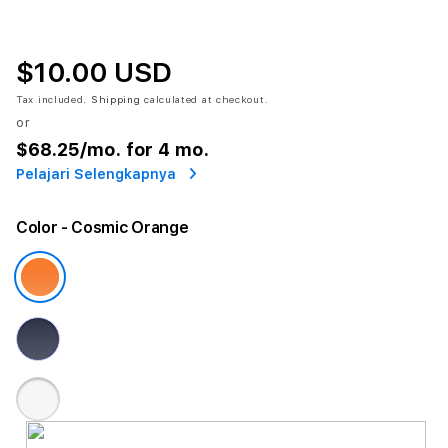
$10.00 USD
Tax included.
Shipping
calculated at checkout.
or
$68.25
/mo. for 4 mo.
Pelajari Selengkapnya
Color
- Cosmic Orange