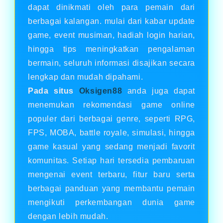
dapat dinikmati oleh para pemain dari
berbagai kalangan. mulai dari kabar update
game, event musiman, hadiah login harian,
hingga tips meningkatkan pengalaman
bermain, seluruh informasi disajikan secara
lengkap dan mudah dipahami.
Pada situs
Oksigen88
anda juga dapat
menemukan rekomendasi game online
populer dari berbagai genre, seperti RPG,
FPS, MOBA, battle royale, simulasi, hingga
game kasual yang sedang menjadi favorit
komunitas. Setiap hari tersedia pembaruan
mengenai event terbaru, fitur baru serta
berbagai panduan yang membantu pemain
mengikuti perkembangan dunia game
dengan lebih mudah.