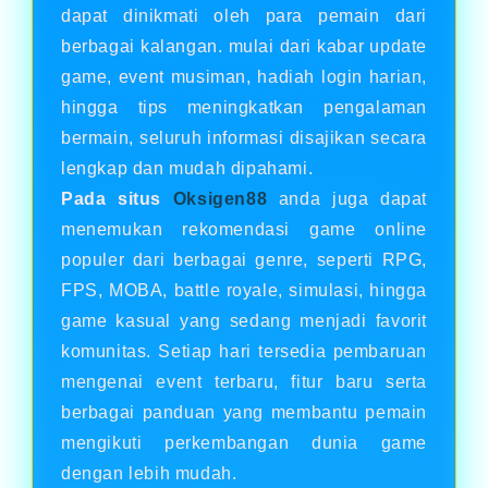
dapat dinikmati oleh para pemain dari
berbagai kalangan. mulai dari kabar update
game, event musiman, hadiah login harian,
hingga tips meningkatkan pengalaman
bermain, seluruh informasi disajikan secara
lengkap dan mudah dipahami.
Pada situs
Oksigen88
anda juga dapat
menemukan rekomendasi game online
populer dari berbagai genre, seperti RPG,
FPS, MOBA, battle royale, simulasi, hingga
game kasual yang sedang menjadi favorit
komunitas. Setiap hari tersedia pembaruan
mengenai event terbaru, fitur baru serta
berbagai panduan yang membantu pemain
mengikuti perkembangan dunia game
dengan lebih mudah.