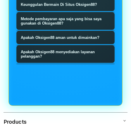
OKSIGEN88 membuat anda melihat
Keunggulan Bermain Di Situs Oksigen88?
bukti nyata member menang jutaan
Keunggulan yang membuat
rupiah demi meningkatkan rasa
Metode pembayaran apa saja yang bisa saya
Oksigen88 menjadi situs game online
gunakan di Oksigen88?
percaya diri anda dalam meraih
terbaik terletak pada RTP yang
kesuksesan di sini.
Oksigen88 menyediakan berbagai
Apakah Oksigen88 aman untuk dimainkan?
tinggi, memberikan peluang
metode pembayaran yang terpercaya
kemenangan lebih besar di setiap
Oksigen88 merupakan platform yang
dan aman. Seperti, Transfer bank, E-
Apakah Oksigen88 menyediakan layanan
putaran. Membuat pengalaman
sudah berlisensi dan beroperasi
pelanggan?
Wallet (Dana,OVO,GoPay,dan lain
bermain semakin seru dan juga
sesuai dengan peraturan yang
lain), Metode pembayaran lainnya
Iya sudah pasti, Oksigen88
menguntungkan.
berlaku dalam industri perjudian
seperti pulsa atau cryptocurrency,
mempunyai layanan pelanggan yang
online, sehingga aman untuk anda
Kartu kredit atau debit.
selalu siap membantu anda untuk
mainkan!.
menyelesaikan masalah apapun
selama 24/7.
Products