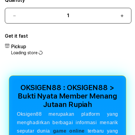
Quantity
Decrease
Incr
quantity
quant
for
for
Get it fast
OKSIGEN88
OKS
:
:
Pickup
OKSIGEN88
OKS
Loading store
>
>
Bukti
Bukti
Nyata
Nyat
Member
Mem
Menang
Men
OKSIGEN88 : OKSIGEN88 >
Jutaan
Juta
Rupiah
Rupi
Bukti Nyata Member Menang
Jutaan Rupiah
Oksigen88 merupakan platform yang
menghadirkan berbagai informasi menarik
seputar dunia
game online
terbaru yang