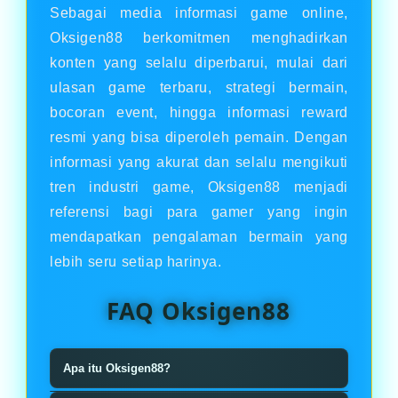
Sebagai media informasi game online,
Oksigen88 berkomitmen menghadirkan
konten yang selalu diperbarui, mulai dari
ulasan game terbaru, strategi bermain,
bocoran event, hingga informasi reward
resmi yang bisa diperoleh pemain. Dengan
informasi yang akurat dan selalu mengikuti
tren industri game, Oksigen88 menjadi
referensi bagi para gamer yang ingin
mendapatkan pengalaman bermain yang
lebih seru setiap harinya.
FAQ Oksigen88
Apa itu Oksigen88?