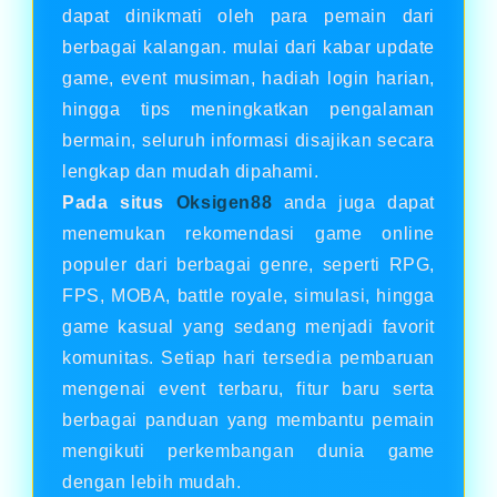
dapat dinikmati oleh para pemain dari
berbagai kalangan. mulai dari kabar update
game, event musiman, hadiah login harian,
hingga tips meningkatkan pengalaman
bermain, seluruh informasi disajikan secara
lengkap dan mudah dipahami.
Pada situs
Oksigen88
anda juga dapat
menemukan rekomendasi game online
populer dari berbagai genre, seperti RPG,
FPS, MOBA, battle royale, simulasi, hingga
game kasual yang sedang menjadi favorit
komunitas. Setiap hari tersedia pembaruan
mengenai event terbaru, fitur baru serta
berbagai panduan yang membantu pemain
mengikuti perkembangan dunia game
dengan lebih mudah.