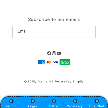
Subscribe to our emails
Email
Facebook
Instagram
YouTube
Payment
methods
© 2025,
Oksigen88
Powered by Shopify
PRICES INCLUDE 9% GST BUT EXCLUDE SHIPPING COSTS.
S
Promo
Login
Daftar
Whatsapp
Live Chat