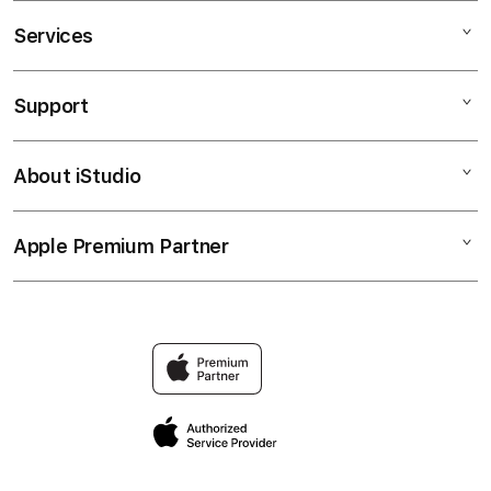
Services
Oksigen88
SLOT
Support
AppleCare+
GAME ONLINE
Corporate
SITUS SLOT
About iStudio
My Account
GAME ONLINE
LINK GAME ONLINE
Collection & Delivery
Elush Service Provider
SITUS GAME ONLINE
Apple Premium Partner
About Us
Returns & Exchanges
Financing Options
GAME ONLINE HARI INI
Find an iStudio near you
Contact Us
Trade-in
GAME ONLINE GAMPANG MENANG
Why Shop at iStudio
FAQ
Traveller Reservation
Elush Corporate Website
Privacy Policy
Site Terms of Use